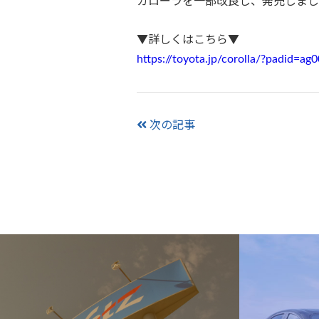
カローラを一部改良し、発売しまし
▼詳しくはこちら▼
https://toyota.jp/corolla/?padid=a
次の記事