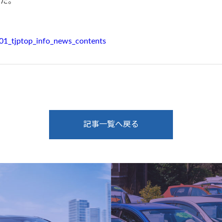
た。
g001_tjptop_info_news_contents
記事一覧へ戻る