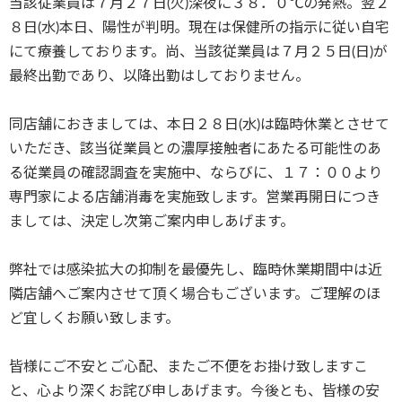
当該従業員は７月２７日
(
火
)
深夜に３８．０℃の発熱。翌２
８日
(
水
)
本日、陽性が判明。現在は保健所の指示に従い自宅
にて療養しております。尚、当該従業員は７月２５日
(
日
)
が
最終出勤であり、以降出勤はしておりません。
同店舗におきましては、本日２８日
(
水
)
は臨時休業とさせて
いただき、該当従業員との濃厚接触者にあたる可能性のあ
る従業員の確認調査を実施中、ならびに、１７：００より
専門家による店舗消毒を実施致します。営業再開日につき
ましては、決定し次第ご案内申し
あげます。
弊社では感染拡大の抑制を最優先し、臨時休業期間中は近
隣店舗へご案内させて頂く場合もございます。ご理解のほ
ど宜しくお願い致します。
皆様にご不安とご心配、またご不便をお掛け致しますこ
と、心より深くお詫び申しあげます。今後とも
、
皆様の安