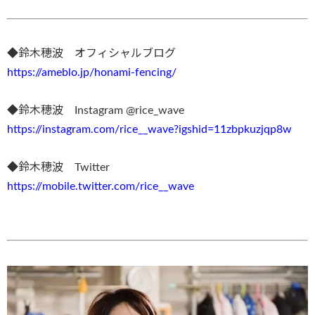
◆鈴木穂波 オフィシャルブログ
https://ameblo.jp/honami-fencing/
◆鈴木穂波 Instagram @rice_wave
https://instagram.com/rice__wave?igshid=11zbpkuzjqp8w
◆鈴木穂波 Twitter
https://mobile.twitter.com/rice__wave